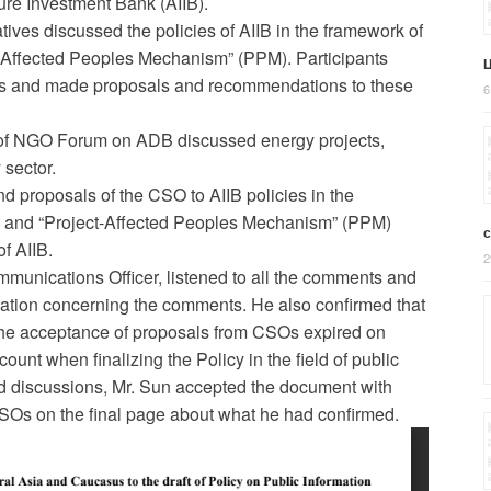
ture Investment Bank (AIIB).
ves discussed the policies of AIIB in the framework of
ct-Affected Peoples Mechanism” (PPM). Participants
Ц
cs and made proposals and recommendations to these
6
 of NGO Forum on ADB discussed energy projects,
 sector.
 proposals of the CSO to AIIB policies in the
I) and “Project-Affected Peoples Mechanism” (PPM)
f AIIB.
2
munications Officer, listened to all the comments and
lation concerning the comments. He also confirmed that
r the acceptance of proposals from CSOs expired on
ount when finalizing the Policy in the field of public
nd discussions, Mr. Sun accepted the document with
s on the final page about what he had confirmed.