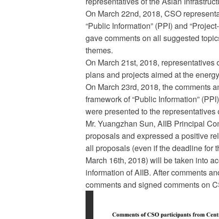
representatives of the Asian Infrastruc
On March 22nd, 2018, CSO representati
“Public Information” (PPI) and “Proje
gave comments on all suggested topi
themes.
On March 21st, 2018, representatives
plans and projects aimed at the energy
On March 23rd, 2018, the comments and
framework of “Public Information” (PP
were presented to the representatives o
Mr. Yuangzhan Sun, AIIB Principal Com
proposals and expressed a positive re
all proposals (even if the deadline fo
March 16th, 2018) will be taken into acc
information of AIIB. After comments a
comments and signed comments on CSO