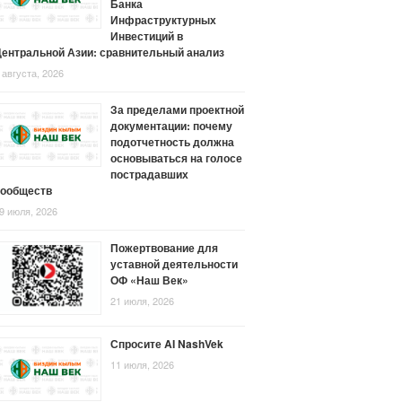
Банка
Инфраструктурных
Инвестиций в
ентральной Азии: сравнительный анализ
 августа, 2026
За пределами проектной
документации: почему
подотчетность должна
основываться на голосе
пострадавших
сообществ
9 июля, 2026
Пожертвование для
уставной деятельности
ОФ «Наш Век»
21 июля, 2026
Спросите AI NashVek
11 июля, 2026