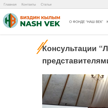
Skip
Главная
Контакты
Статьи
to
content
О ФОНДЕ “НАШ ВЕК”
Консультации “Л
представителям