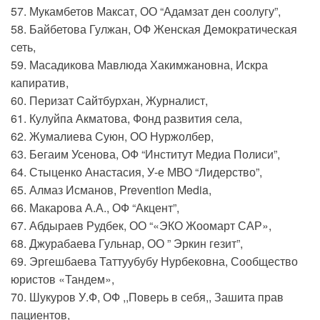
57. Мукамбетов Максат, ОО “Адамзат ден соолугу”,
58. Байбетова Гулжан, ОФ Женская Демократическая
сеть,
59. Масадикова Мавлюда Хакимжановна, Искра
капиратив,
60. Перизат Сайтбурхан, Журналист,
61. Кулуйпа Акматова, Фонд развития села,
62. Жумалиева Суюн, ОО Нуржолбер,
63. Бегаим Усенова, ОФ “Институт Медиа Полиси”,
64. Стыценко Анастасия, У-е МВО “Лидерство”,
65. Алмаз Исманов, Prevention Media,
66. Макарова А.А., ОФ “Акцент”,
67. Абдыраев Рудбек, ОО “«ЭКО Жоомарт САР»,
68. Джурабаева Гульнар, ОО ” Эркин гезит”,
69. Эргешбаева Таттуубубу Нурбековна, Сообщество
юристов «Тандем»,
70. Шукуров У.Ф, ОФ ,,Поверь в себя,, Зашита прав
пациентов,