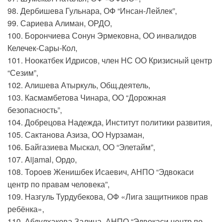
98. Дербишева Гульнара, ОФ “Инсан-Лейлек”,
99. Сариева Алиман, ОРДО,
100. Борончиева Сонун Эрмековна, ОО инвалидов
Келечек-Сары-Кол,
101. Ноокатбек Идрисов, член НС ОО Кризисный центр
“Сезим”,
102. Алишева Атыркуль, Общ.деятель,
103. Касмамбетова Чинара, ОО “Дорожная
безопасность”,
104. Добрецова Надежда, Институт политики развития,
105. Сактанова Азиза, ОО Нурзаман,
106. Байгазиева Мыскал, ОО “Элетайм”,
107. Aijamal, Ордо,
108. Тороев Женишбек Исаевич, АНПО “Эдвокаси
центр по правам человека”,
109. Назгуль Турдубекова, ОФ «Лига защитников прав
ребёнка»,
110. Абдулхакова Залина, АНПО “Эдвокаси центр по