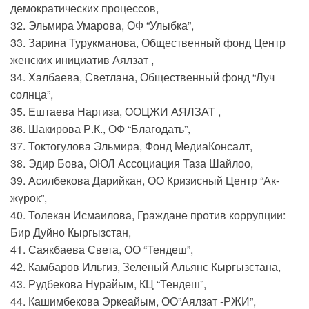
демократических процессов,
32. Эльмира Умарова, ОФ “Улыбка”,
33. Зарина Турукманова, Общественный фонд Центр
женских инициатив Аялзат ,
34. Халбаева, Светлана, Общественный фонд “Луч
солнца”,
35. Ештаева Наргиза, ООЦЖИ АЯЛЗАТ ,
36. Шакирова Р.К., ОФ “Благодать”,
37. Токтогулова Эльмира, Фонд МедиаКонсалт,
38. Эдир Бова, ОЮЛ Ассоциация Таза Шайлоо,
39. Асилбекова Дарийкан, ОО Кризисный Центр “Ак-
жүрөк”,
40. Толекан Исмаилова, Граждане против коррупции:
Бир Дуйно Кыргызстан,
41. Саякбаева Света, ОО “Тендеш”,
42. Камбаров Ильгиз, Зеленый Альянс Кыргызстана,
43. Рудбекова Нурайым, КЦ “Тендеш”,
44. Кашимбекова Эркеайым, ОО”Аялзат -РЖИ”,