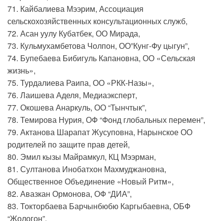
71. Кайбалиева Мээрим, Ассоциация
сельскохозяйственных консультационных служб,
72. Асан уулу Кубатбек, ОО Мирада,
73. Кульмухамбетова Чолпон, ОО”Кунг-Фу цыгун”,
74. Бупебаева Бибигуль Капановна, ОО «Сельская
жизнь»,
75. Турдалиева Раипа, ОО «РКК-Назы»,
76. Лаишева Аделя, Медиаэксперт,
77. Окошева Анаркуль, ОО “Тынчтык”,
78. Темирова Нурия, ОФ “Фонд глобальных перемен”,
79. Актанова Шарапат Жусуповна, Нарынское ОО
родителей по защите прав детей,
80. Эмил кызы Майрамкул, КЦ Мээрман,
81. Султанова Инобатхон Махмуджановна,
Общественное Объединение «Новый Ритм»,
82. Авазкан Ормонова, ОФ “ДИА”,
83. Токторбаева Барчынбюбю Каргыбаевна, ОБФ
“Жологон”,