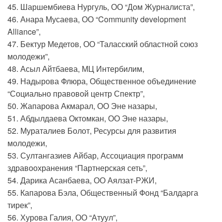
45. Шаршембиева Нургуль, ОО “Дом Журналиста”,
46. Анара Мусаева, ОО “Community development
Alliance”,
47. Бектур Медетов, ОО “Таласский областной союз
молодежи”,
48. Асыл Айтбаева, МЦ Интербилим,
49. Надырова Флюра, Общественное объединение
“Социально правовой центр Спектр”,
50. Жапарова Акмарал, ОО Эне назары,
51. Абдылдаева Октомкан, ОО Эне назары,
52. Мураталиев Болот, Ресурсы для развития
молодежи,
53. Султангазиев Айбар, Ассоциация программ
здравоохранения “Партнерская сеть”,
54. Дарика Асанбаева, ОО Аялзат-РЖИ,
55. Капарова Бэла, Общественный Фонд “Балдарга
тирек”,
56. Хурова Галия, ОО “Атуул”,