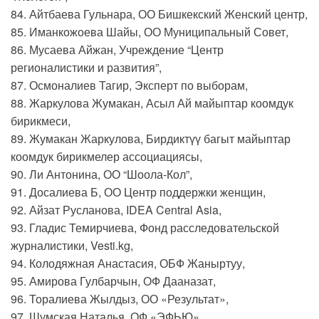
84. Айтбаева Гульнара, ОО Бишкекский Женский центр,
85. Иманкожоева Шайы, ОО Муниципальный Совет,
86. Мусаева Айжан, Учреждение “Центр
регионалистики и развития”,
87. Осмоналиев Тагир, Эксперт по выборам,
88. Жаркулова Жумакан, Асыл Ай майыптар коомдук
бирикмеси,
89. Жумакан Жаркулова, Бирдиктүү багыт майыптар
коомдук бирикмелер ассоциациясы,
90. Ли Антонина, ОО “Шоола-Кол”,
91. Досалиева Б, ОО Центр поддержки женщин,
92. Айзат Русланова, IDEA Central Asia,
93. Гладис Темирчиева, Фонд расследовательской
журналистики, Vesti.kg,
94. Колодяжная Анастасия, ОБФ Жаныртуу,
95. Амирова Гулбарчын, ОФ Дааназат,
96. Торалиева Жылдыз, ОО «Результат»,
97. Шумская Наталья, ОФ «ЭФЬЮ»,