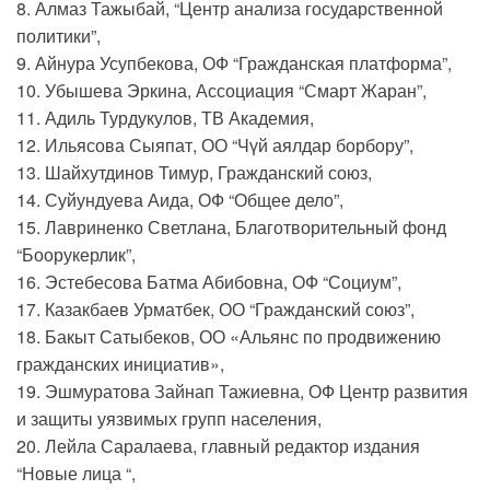
8. Алмаз Тажыбай, “Центр анализа государственной
политики”,
9. Айнура Усупбекова, ОФ “Гражданская платформа”,
10. Убышева Эркина, Ассоциация “Смарт Жаран”,
11. Адиль Турдукулов, ТВ Академия,
12. Ильясова Сыяпат, ОО “Чүй аялдар борбору”,
13. Шайхутдинов Тимур, Гражданский союз,
14. Суйундуева Аида, ОФ “Общее дело”,
15. Лавриненко Светлана, Благотворительный фонд
“Боорукерлик”,
16. Эстебесова Батма Абибовна, ОФ “Социум”,
17. Казакбаев Урматбек, ОО “Гражданский союз”,
18. Бакыт Сатыбеков, ОО «Альянс по продвижению
гражданских инициатив»,
19. Эшмуратова Зайнап Тажиевна, ОФ Центр развития
и защиты уязвимых групп населения,
20. Лейла Саралаева, главный редактор издания
“Новые лица “,