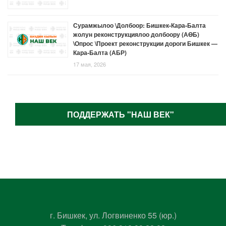
Сурамжылоо \Долбоор: Бишкек-Кара-Балта
жолун реконструкциялоо долбоору (АӨБ)
\Опрос \Проект реконструкции дороги Бишкек —
Кара-Балта (АБР)
17 мая, 2026
ПОДДЕРЖАТЬ "НАШ ВЕК"
г. Бишкек, ул. Логвиненко 55 (юр.)