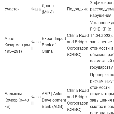
Зафиксиров
Донор
Участок
Фаза
Подрядчик
расследуем
(МФИ)
нарушения
Уголовное д
ГКНБ КР (с
China Road
14.04.2023):
Арал –
Export-Import
Фаза
and Bridge
завышение
Казарман (км
Bank of
II
Corporation
стоимости и
195–291)
China
(CRBC)
объемов раб
возможный 
государству
Проверки п
рискам заку
стоимости
China Road
Балыкчы –
АБР | Asian
(индикаторы
Фаза
and Bridge
Кочкор (0–43
Development
завышения 
III
Corporation
км)
Bank (ADB)
сметах в ра
(CRBC)
региональн