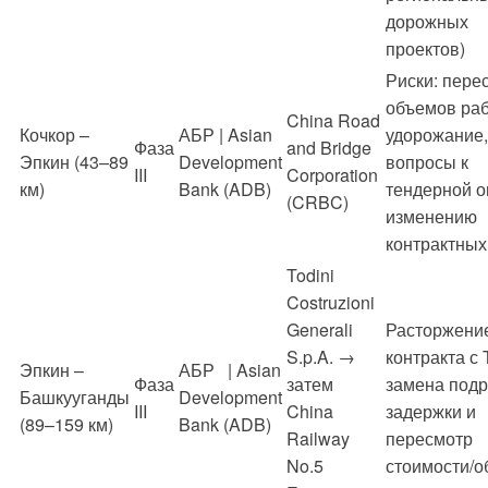
дорожных
проектов)
Риски: пере
объемов раб
China Road
Кочкор –
АБР | Asian
удорожание,
Фаза
and Bridge
Эпкин (43–89
Development
вопросы к
III
Corporation
км)
Bank (ADB)
тендерной о
(CRBC)
изменению
контрактных
Todini
Costruzioni
Generali
Расторжени
S.p.A. →
контракта с T
Эпкин –
АБР | Asian
Фаза
затем
замена подр
Башкууганды
Development
III
China
задержки и
(89–159 км)
Bank (ADB)
Railway
пересмотр
No.5
стоимости/