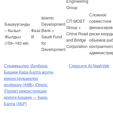
Engineering
Group
Сложное
Islamic
СП MOST
совместное
Башкууганды
Development
Group +
финансиров
– Кызыл-
Фаза
Bank +
China Road
риски коорд
Жылдыз
III
Saudi Fund
and Bridge
объемов раб
(159–183 км)
for
Corporation
контрактног
Development
администри
Навигация
Сурамжылоо \Долбоор:
Спросите AI NashVek
Бишкек-Кара-Балта жолун
по
реконструкциялоо
долбоору (АӨБ) \Опрос
записям
\Проект реконструкции
дороги Бишкек — Кара-
Балта (АБР)