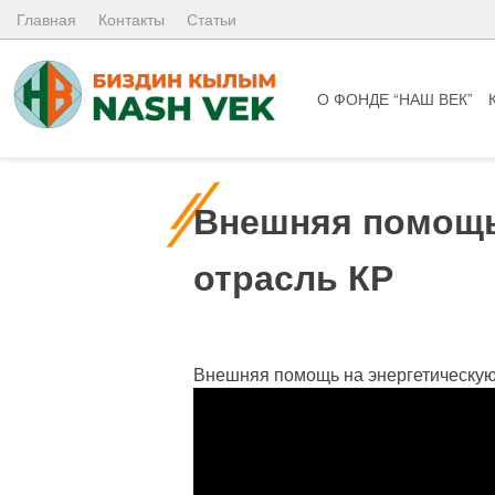
Skip
Главная
Контакты
Статьи
to
content
О ФОНДЕ “НАШ ВЕК”
Внешняя помощь
отрасль КР
Внешняя помощь на энергетическую