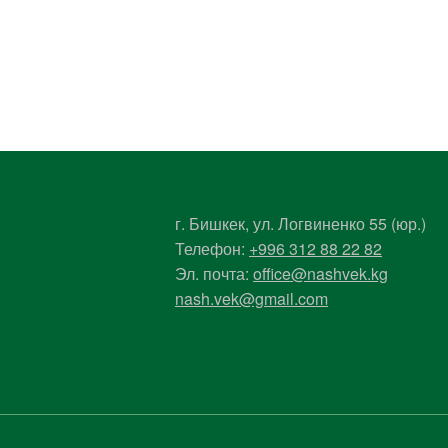
г. Бишкек, ул. Логвиненко 55 (юр.)
Телефон:
+996 312 88 22 82
Эл. почта:
office@nashvek.kg
nash.vek@gmail.com