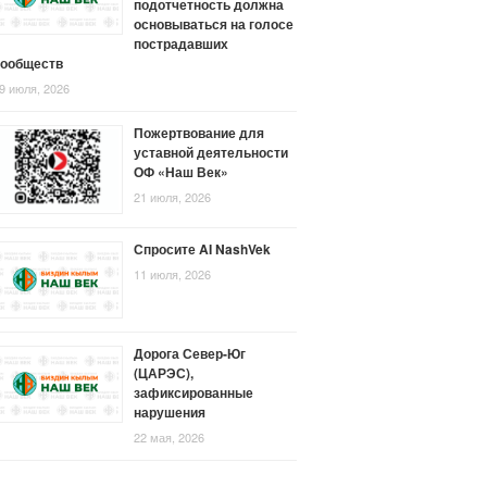
подотчетность должна
основываться на голосе
пострадавших
сообществ
9 июля, 2026
Пожертвование для
уставной деятельности
ОФ «Наш Век»
21 июля, 2026
Спросите AI NashVek
11 июля, 2026
Дорога Север-Юг
(ЦАРЭС),
зафиксированные
нарушения
22 мая, 2026