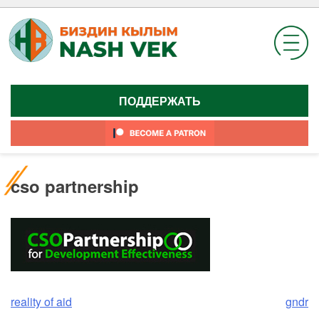
Skip
to
content
ПОДДЕРЖАТЬ
cso partnership
Навигация
reality of aid
gndr