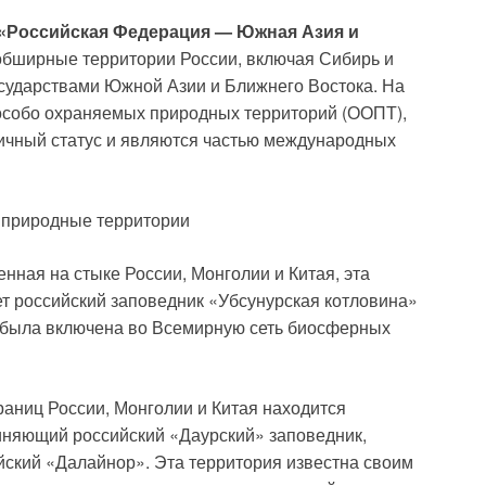
«Российская Федерация — Южная Азия и
обширные территории России, включая Сибирь и
государствами Южной Азии и Ближнего Востока. На
особо охраняемых природных территорий (ООПТ),
ничный статус и являются частью международных
 природные территории
нная на стыке России, Монголии и Китая, эта
т российский заповедник «Убсунурская котловина»
а была включена во Всемирную сеть биосферных
раниц России, Монголии и Китая находится
няющий российский «Даурский» заповедник,
йский «Далайнор». Эта территория известна своим