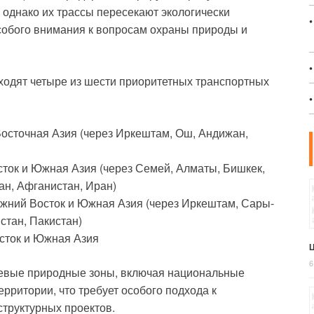
однако их трассы пересекают экологически
особого внимания к вопросам охраны природы и
ходят четыре из шести приоритетных транспортных
осточная Азия (через Иркештам, Ош, Андижан,
сток и Южная Азия (через Семей, Алматы, Бишкек,
ан, Афганистан, Иран)
ижний Восток и Южная Азия (через Иркештам, Сары-
стан, Пакистан)
осток и Южная Азия
Ц
6
евые природные зоны, включая национальные
рритории, что требует особого подхода к
труктурных проектов.