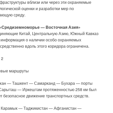
фраструктуры вблизи или через эти охраняемые
логической оценки и разработки мер по
ающую среду.
«Средиземноморье — Восточная Азия»
диняющие Китай, Центральную Азию, Южный Кавказ
о информация о наличии особо охраняемых
редственно вдоль этого коридора ограничена.
 2
евые маршруты
жан — Ташкент — Самарканд — Бухара — порты
— Сарыташ — Иркештам протяженностью 258 км был
ет безопасное движение транспортных средств.
 Карамык — Таджикистан — Афганистан —