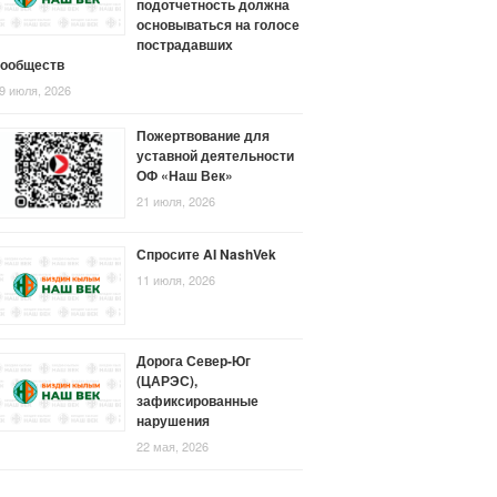
подотчетность должна
основываться на голосе
пострадавших
сообществ
9 июля, 2026
Пожертвование для
уставной деятельности
ОФ «Наш Век»
21 июля, 2026
Спросите AI NashVek
11 июля, 2026
Дорога Север-Юг
(ЦАРЭС),
зафиксированные
нарушения
22 мая, 2026