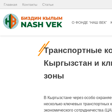
Skip
Главная
Контакты
Статьи
to
content
О ФОНДЕ “НАШ ВЕК”
Транспортные к
Кыргызстан и к
зоны
В Кыргызстане через особо охраня
несколько ключевых транспортных 
экономического сотрудничества (ЦА