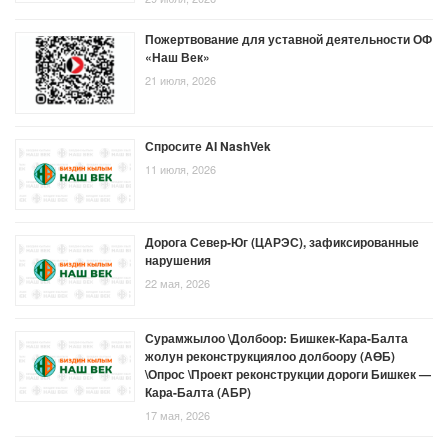
Пожертвование для уставной деятельности ОФ
«Наш Век»
21 июля, 2026
Спросите AI NashVek
11 июля, 2026
Дорога Север-Юг (ЦАРЭС), зафиксированные
нарушения
22 мая, 2026
Сурамжылоо \Долбоор: Бишкек-Кара-Балта
жолун реконструкциялоо долбоору (АӨБ)
\Опрос \Проект реконструкции дороги Бишкек —
Кара-Балта (АБР)
17 мая, 2026