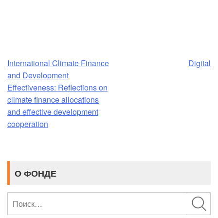
Навигация
International Climate Finance
Digital
and Development
по
Effectiveness: Reflections on
climate finance allocations
записям
and effective development
cooperation
О ФОНДЕ
Найти: